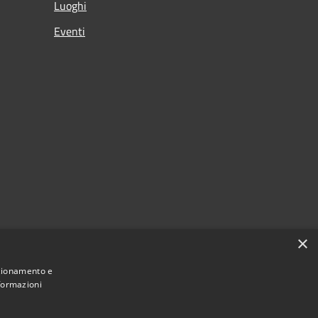
Luoghi
Eventi
×
nzionamento e
nformazioni