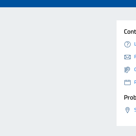
Cont
Prob