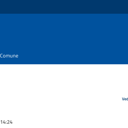
il Comune
Ved
 14:24