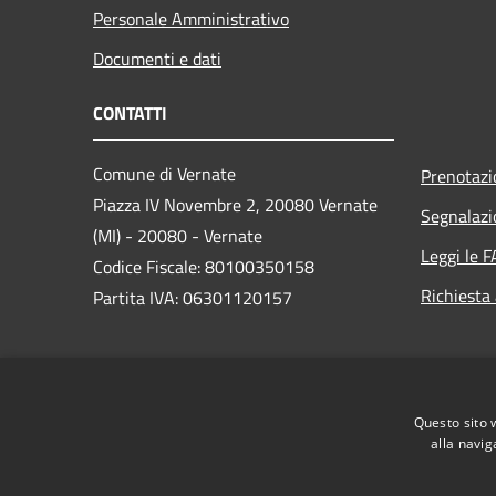
Personale Amministrativo
Documenti e dati
CONTATTI
Comune di Vernate
Prenotaz
Piazza IV Novembre 2, 20080 Vernate
Segnalazi
(MI) - 20080 - Vernate
Leggi le 
Codice Fiscale: 80100350158
Richiesta
Partita IVA: 06301120157
PEC:
comune.vernate@pec.regione.lombardia.it
Questo sito 
Centralino Unico: 029001321
alla navig