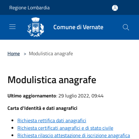
Salta al contenuto principale
Regione Lombardia
Comune di Vernate
Home
>
Modulistica anagrafe
Modulistica anagrafe
Ultimo aggiornamento
: 29 luglio 2022, 09:44
Carta d'Identità e dati anagrafici
Richiesta rettifica dati anagrafici
Richiesta certificati anagrafici e di stato civile
Richiesta rilascio attestazione di iscrizione anagrafica