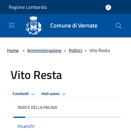
Salta al contenuto principale
Regione Lombardia
Comune di Vernate
Home
>
Amministrazione
>
Politici
>
Vito Resta
Vito Resta
Condividi
Vedi azioni
INDICE DELLA PAGINA
Incarichi