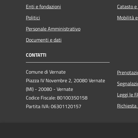
Enti e fondazioni
Catasto e
Politici
Mobilità e
Personale Amministrativo
Documenti e dati
CONTATTI
Comune di Vernate
Prenotaz
Piazza IV Novembre 2, 20080 Vernate
Segnalazi
(MI) - 20080 - Vernate
Leggi le 
Codice Fiscale: 80100350158
Richiesta
Partita IVA: 06301120157
PEC:
comune.vernate@pec.regione.lombardia.it