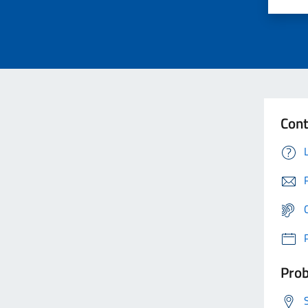
Cont
Prob