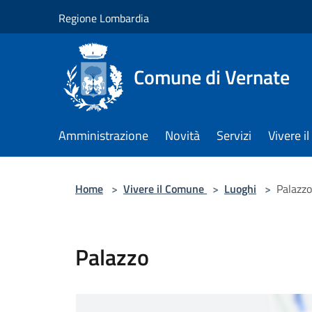
Salta al contenuto principale
Regione Lombardia
Comune di Vernate
Amministrazione
Novità
Servizi
Vivere 
Home
>
Vivere il Comune
>
Luoghi
>
Palazzo
Palazzo