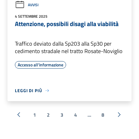
AVVISI
4 SETTEMBRE 2025
Attenzione, possibili disagi alla viabilità
Traffico deviato dalla Sp203 alla Sp30 per
cedimento stradale nel tratto Rosate-Noviglio
Accesso all'informazione
LEGGI DI PIÙ
1
2
3
4
...
8
« Precedente
Successi