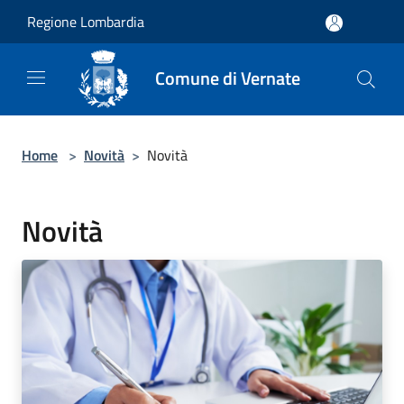
Salta al contenuto principale
Regione Lombardia
Comune di Vernate
Home
>
Novità
>
Novità
Novità